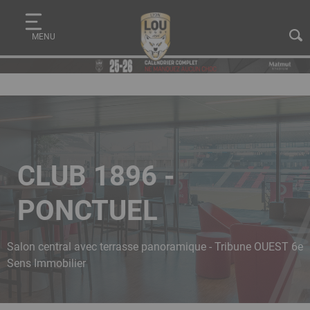
Aller
Panneau de gestion des cookies
au
MENU
contenu
principal
CLUB 1896 -
PONCTUEL
Salon central avec terrasse panoramique - Tribune OUEST 6e
Sens Immobilier