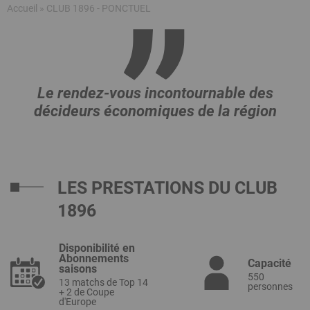
Fil
Accueil
CLUB 1896 - PONCTUEL
d'Ariane
Le rendez-vous incontournable des
décideurs économiques de la région
LES PRESTATIONS DU CLUB
1896
Disponibilité en
Abonnements
Capacité
saisons
550
13 matchs de Top 14
personnes
+ 2 de Coupe
d'Europe