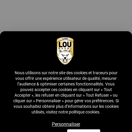
Devenir partenaire
Contactez-nous
Découvrir l'offre
Nous utilisons sur notre site des cookies et traceurs pour
Suivez-nous
vous offrir une expérience utilisateur de qualité, mesurer
l’audience & optimiser certaines fonctionnalités. Vous
pouvez accepter ces cookies en cliquant sur « Tout
Accepter », les refuser en cliquant sur « Tout Refuser » ou
cliquer sur « Personnaliser » pour gérer vos préférences. Si
vous souhaitez obtenir plus d’informations sur les cookies
utilisés, visitez notre politique cookies.
©2019 Lou Business Club -
Mentions légales / CGU / Politique de
Personnaliser
confidentialité
-
Politique Cookies
-
Gestion des cookies