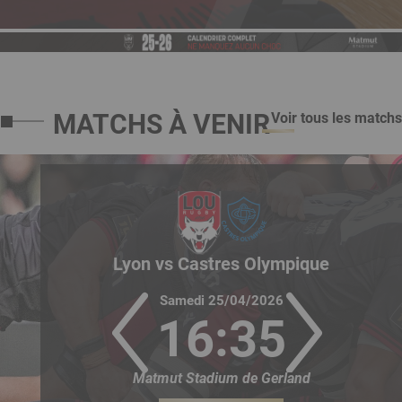
MATCHS À VENIR
Prochain
Bouton
Voir tous les matchs
match
voir
tous
les
Équipe
Logo
matchs
Équipe
Logo
qui
de
adverse
de
reçoit
l'équipe
l'équipe
Lyon vs Castres Olympique
Samedi 25/04/2026
16:35
Matmut Stadium de Gerland
URL