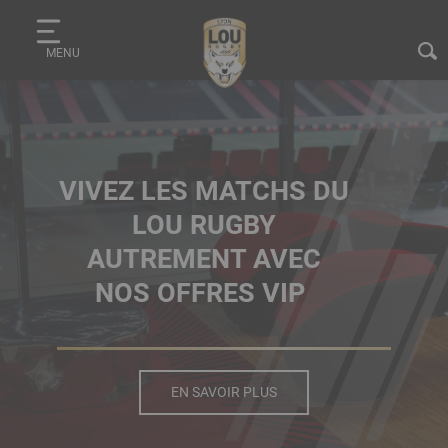
Aller
Panneau de gestion des cookies
au
MENU
contenu
principal
VIVEZ LES MATCHS DU
LOU RUGBY
AUTREMENT AVEC
NOS OFFRES VIP
EN SAVOIR PLUS