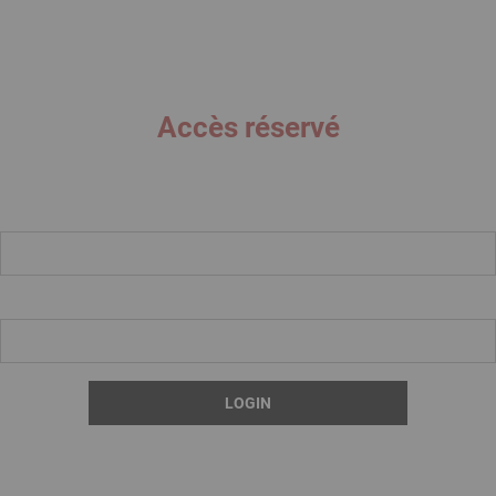
Accès réservé
Renseignez votre identifiant et votre mot de passe.
USERNAME
MOT DE PASSE