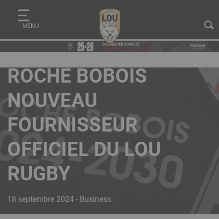
Aller
Panneau de gestion des cookies
au
MENU
contenu
principal
ROCHE BOBOIS
NOUVEAU
FOURNISSEUR
OFFICIEL DU LOU
RUGBY
18 septembre 2024 - Business