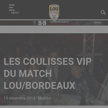
Aller
Panneau de gestion des cookies
au
MENU
contenu
principal
LES COULISSES VIP
DU MATCH
LOU/BORDEAUX
15 décembre 2014 - Matchs