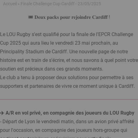
Fil
Accueil
Finale Challenge Cup Cardiff - 23/05/2025
d'Ariane
🎟️ 𝐃𝐞𝐮𝐱 𝐩𝐚𝐜𝐤𝐬 𝐩𝐨𝐮𝐫 𝐫𝐞𝐣𝐨𝐢𝐧𝐝𝐫𝐞 𝐂𝐚𝐫𝐝𝐢𝐟𝐟 !
Le LOU Rugby s'est qualifié pour la finale de l'EPCR Challenge
Cup 2025 qui aura lieu le vendredi 23 mai prochain, au
Principality Stadium de Cardiff. Une nouvelle page de notre
histoire est en train de s'écrire, et nous savons à quel point votre
soutien est précieux dans ces grands moments.
Le club a tenu à proposer deux solutions pour permettre à ses
supporters et partenaires de vivre ce moment unique à Cardiff.
✈️ A/R en vol privé, en compagnie des joueurs du LOU Rugby
- Départ de Lyon le vendredi matin, dans un avion privé affrété
pour l'occasion, en compagnie des joueurs hors-groupe qui