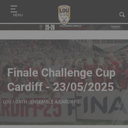
Aller
Panneau de gestion des cookies
au
MENU
contenu
principal
Finale Challenge Cup
Cardiff - 23/05/2025
LOU / BATH : ENSEMBLE À CARDIFF !